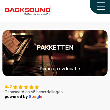
PAKKETTEN
Demo op uw locatie
4.7
Gebaseerd op 65 beoordelingen
powered by
G
o
o
g
l
e