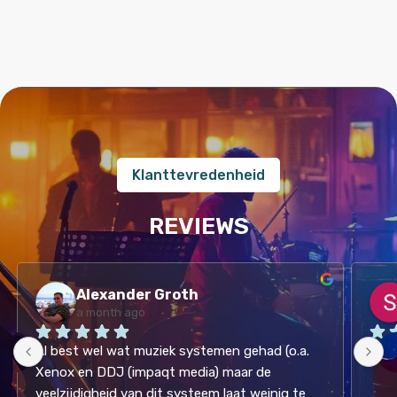
Klanttevredenheid
REVIEWS
Alexander Groth
a month ago
Al best wel wat muziek systemen gehad (o.a. 
Hele
Xenox en DDJ (impaqt media) maar de 
veelzijdigheid van dit systeem laat weinig te 