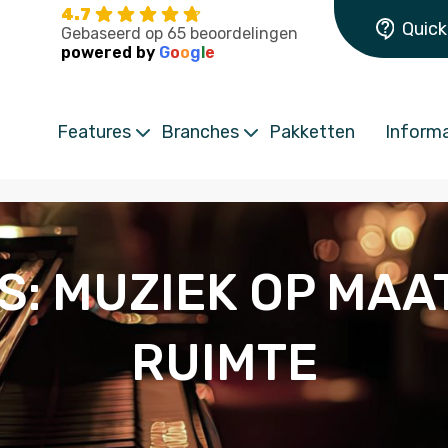
4.7
Quick
Gebaseerd op 65 beoordelingen
powered by
G
o
o
g
l
e
Features
Branches
Pakketten
Informa
: MUZIEK OP MAA
RUIMTE