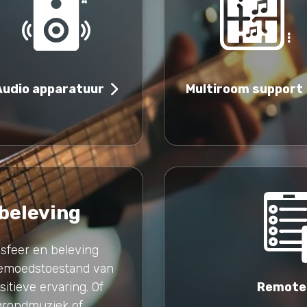
Multiroom support
Audio apparatuur
 beleving
 sfeer en beleving
gemoedstoestand van
itieve ervaring. Of
Remote
grondmuziek of