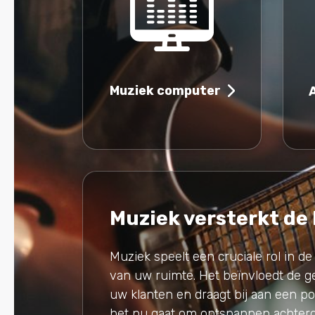
Muziek computer
Muziek versterkt de
Muziek speelt een cruciale rol in de
van uw ruimte. Het beïnvloedt de 
uw klanten en draagt bij aan een pos
het nu gaat om ontspannen achter