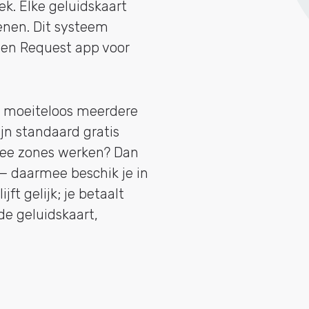
k. Elke geluidskaart
ienen. Dit systeem
 en Request app voor
e moeiteloos meerdere
jn standaard gratis
wee zones werken? Dan
 — daarmee beschik je in
jft gelijk; je betaalt
de geluidskaart,