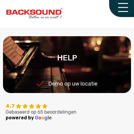
HELP
Demo op uw locatie
4.7
Gebaseerd op 65 beoordelingen
powered by
G
o
o
g
l
e