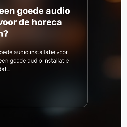
een goede audio
 voor de horeca
n?
oede audio installatie voor
een goede audio installatie
at...