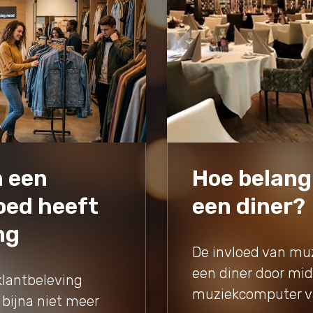
 een
Hoe belangr
loed heeft
een diner?
ng
De invloed van muz
een diner door mid
klantbeleving
muziekcomputer va
 bijna niet meer