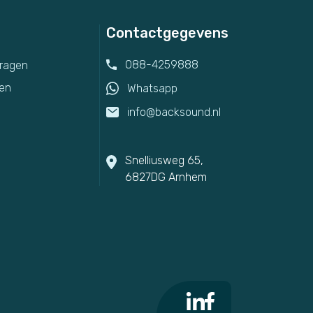
Contactgegevens
088-4259888
vragen
en
Whatsapp
info@backsound.nl
Snelliusweg 65,
6827DG Arnhem