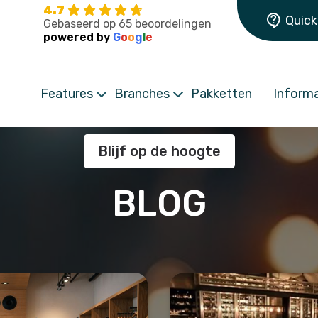
4.7
Quick
Gebaseerd op 65 beoordelingen
powered by
G
o
o
g
l
e
Features
Branches
Pakketten
Informa
Blijf op de hoogte
BLOG