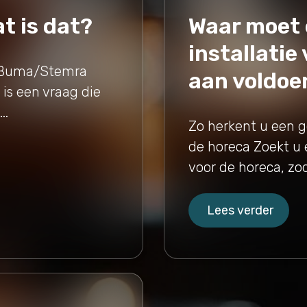
 is dat?
Waar moet 
installatie
r Buma/Stemra
aan voldoe
is een vraag die
..
Zo herkent u een g
de horeca Zoekt u 
voor de horeca, zod
Lees verder