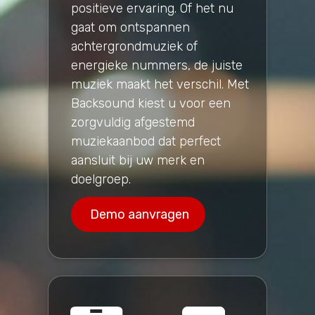
positieve ervaring. Of het nu
gaat om ontspannen
achtergrondmuziek of
energieke nummers, de juiste
muziek maakt het verschil. Met
Backsound kiest u voor een
zorgvuldig afgestemd
muziekaanbod dat perfect
aansluit bij uw merk en
doelgroep.
Demo aanvragen