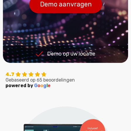
Demo aanvragen
Demo op uw locatie
4.7
Gebaseerd op 65 beoordelingen
powered by
G
o
o
g
l
e