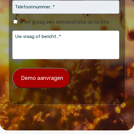
Telefoonnummer…
*
(Vereist)
Ik wil graag een demonstratie op locatie
vraag