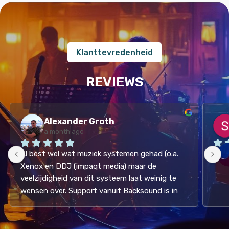
Klanttevredenheid
REVIEWS
Alexander Groth
a month ago
Al best wel wat muziek systemen gehad (o.a. 
Hele
Xenox en DDJ (impaqt media) maar de 
veelzijdigheid van dit systeem laat weinig te 
wensen over. Support vanuit Backsound is in 
een woord: "super!". Vraag gewoon een demo 
aan. (Oh, ja niet duur. Volgens mij de 
goedkoopste in deze markt. )