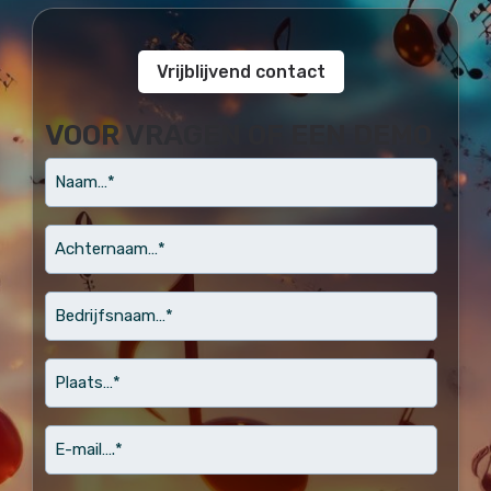
Vrijblijvend contact
VOOR VRAGEN OF EEN DEMO
naam
Achternaam…
*
Bedrijfsnaam…
*
Plaats…
*
email