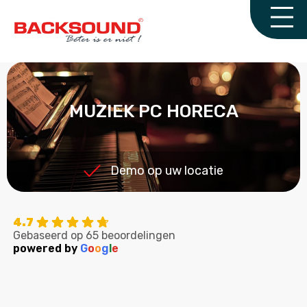
MUZIEK PC HORECA
Demo op uw locatie
4.7
Gebaseerd op 65 beoordelingen
powered by
G
o
o
g
l
e