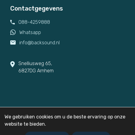
Contactgegevens
088-4259888
Whatsapp
info@backsound.nl
Snelliusweg 65,
6827DG Arnhem
© 2026
Backsound
We gebruiken cookies om u de beste ervaring op onze
Privacy
Sitemap
website te bieden.