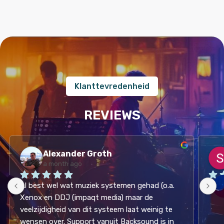
Klanttevredenheid
REVIEWS
Alexander Groth
a month ago
Al best wel wat muziek systemen gehad (o.a. 
Hele
Xenox en DDJ (impaqt media) maar de 
veelzijdigheid van dit systeem laat weinig te 
wensen over. Support vanuit Backsound is in 