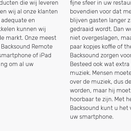
ducten die wij leveren
fijne sfeer in uw resta
ien wij al onze klanten
bovendien voor dat me
lf adequate en
blijven gasten langer 
kkelen kunnen wij
gedraaid wordt. Dan wo
 de markt. Onze meest
niet overgeslagen, maa
ld Backsound Remote
paar kopjes koffie of 
smartphone of iPad
Backsound zorgen voor
ing om al uw
Besteed ook wat extra
muziek. Mensen moete
over de muziek, dus de
worden, maar hij moe
hoorbaar te zijn. Met
Backsound kunt u het
uw smartphone.