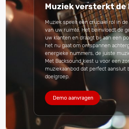
Muziek versterkt de
Muziek speelt een cruciale rol in de
van uw ruimte. Het beïnvloedt de 
uw klanten en draagt bij aan een pos
het nu gaat om ontspannen achter
energieke nummers, de juiste muzie
Met Backsound kiest u voor een zo
muziekaanbod dat perfect aansluit 
doelgroep.
Demo aanvragen