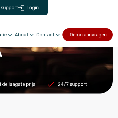
 support
Login
tie
About
Contact
Demo aanvragen
A
de laagste prijs
24/7 support