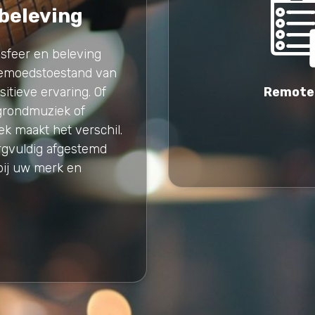
 beleving
 sfeer en beleving
gemoedstoestand van
itieve ervaring. Of
Remote
grondmuziek of
k maakt het verschil.
rgvuldig afgestemd
bij uw merk en