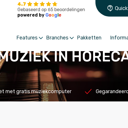
4.7
Quick
Gebaseerd op 65 beoordelingen
powered by
G
o
o
g
l
e
Features
Branches
Pakketten
Informa
MUZIEK IN HOREC
et met gratis muziekcomputer
Gegarandeerd 