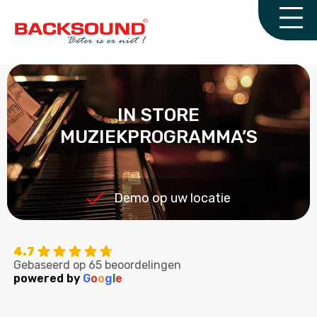
IN STORE
MUZIEKPROGRAMMA’S
Demo op uw locatie
4.7
Gebaseerd op 65 beoordelingen
powered by
G
o
o
g
l
e