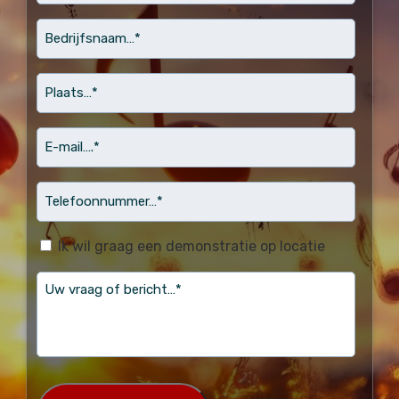
Bedrijfsnaam…
*
Plaats…
*
email
Telefoonnummer…
*
(Vereist)
Ik wil graag een demonstratie op locatie
vraag