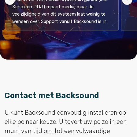
Xenox en DDJ (impaqt media) maar de 
veelzijdigheid van dit systeem laat weinig te 
wensen over. Support vanuit Backsound is in 
een woord: "super!". Vraag gewoon een demo 
aan. (Oh, ja niet duur. Volgens mij de 
goedkoopste in deze markt. )
Contact met Backsound
U kunt Backsound eenvoudig installeren op
elke pc naar keuze. U tovert uw pc zo in een
mum van tijd om tot een volwaardige