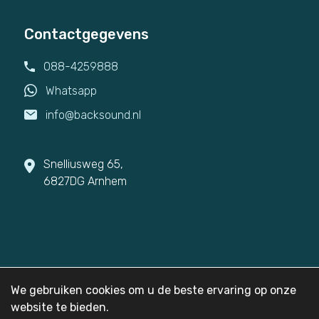
Contactgegevens
088-4259888
Whatsapp
info@backsound.nl
Snelliusweg 65,
6827DG Arnhem
© 2026
Backsound
We gebruiken cookies om u de beste ervaring op onze
Privacy
Sitemap
website te bieden.