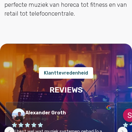
perfecte muziek van horeca tot fitness en van
retail tot telefooncentrale.
Klanttevredenheid
REVIEWS
Alexander Groth
a month ago
Al best wel wat muziek systemen gehad (o.a. 
Hele