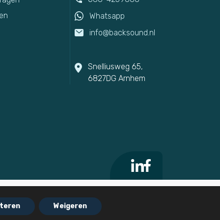
en
Whatsapp
info@backsound.nl
Snelliusweg 65,
6827DG Arnhem
teren
Weigeren