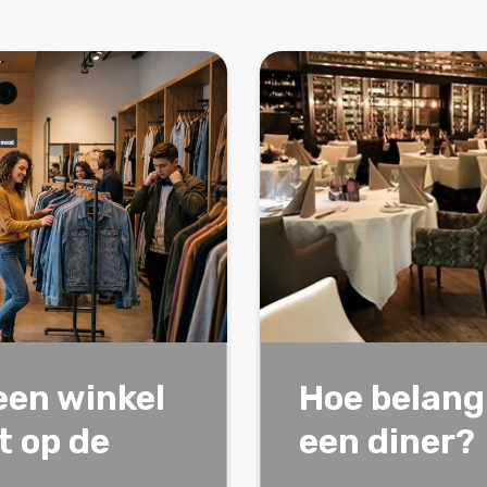
een winkel
Hoe belangr
t op de
een diner?