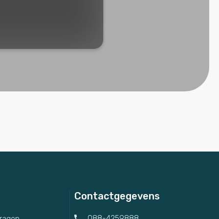
Contactgegevens
088-4259888
vragen