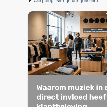
Alle
blog
Niet gecategoriseerd
Waarom muziek in 
direct invloed heef
klantbeleving