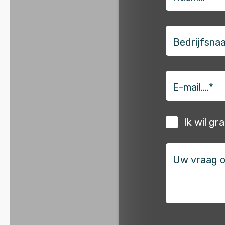
Bedrijfsnaam
*
email
Ik wil gr
vraag