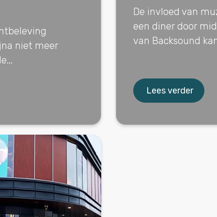
De invloed van muz
een diner door mi
antbeleving
van Backsound kan 
jna niet meer
...
Lees verder