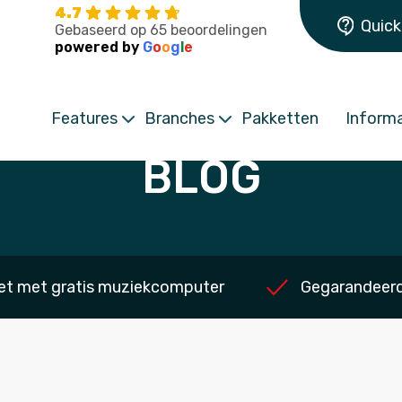
4.7
Quick
Gebaseerd op 65 beoordelingen
powered by
G
o
o
g
l
e
Features
Branches
Pakketten
Informa
BLOG
et met gratis muziekcomputer
Gegarandeerd 