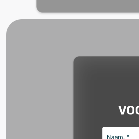
VO
naam