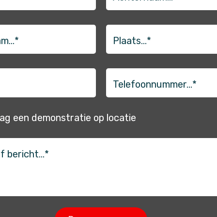
…
Plaats…
*
Telefoonnummer…
*
(Vereist)
aag een demonstratie op locatie