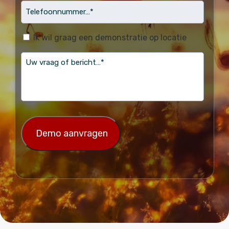
Telefoonnummer…
*
(Vereist)
Ik wil graag een demonstratie op locatie
vraag