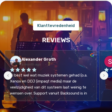
Klanttevredenheid
REVIEWS
Alexander Groth
a month ago
Al best wel wat muziek systemen gehad (o.a. 
Hele
Xenox en DDJ (impaqt media) maar de 
veelzijdigheid van dit systeem laat weinig te 
wensen over. Support vanuit Backsound is in 
een woord: "super!". Vraag gewoon een demo 
aan. (Oh, ja niet duur. Volgens mij de 
goedkoopste in deze markt. )