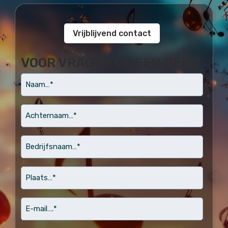
Vrijblijvend contact
VOOR VRAGEN OF EEN DEMO
naam
Achternaam…
*
Bedrijfsnaam…
*
Plaats…
*
email