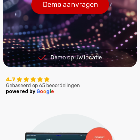
Demo aanvragen
Demo op uw locatie
4.7
Gebaseerd op 65 beoordelingen
powered by
G
o
o
g
l
e