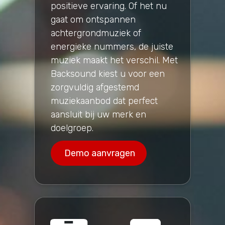
positieve ervaring. Of het nu
gaat om ontspannen
achtergrondmuziek of
energieke nummers, de juiste
muziek maakt het verschil. Met
Backsound kiest u voor een
zorgvuldig afgestemd
muziekaanbod dat perfect
aansluit bij uw merk en
doelgroep.
Demo aanvragen