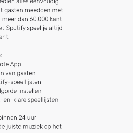
Bedien alles eenvoudig
aat gasten meedoen met
t meer dan 60.000 kant
t Spotify speel je altijd
ent.
k
ote App
n van gasten
fy-speellijsten
lgorde instellen
en-klare speellijsten
 binnen 24 uur
e juiste muziek op het