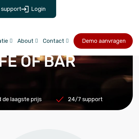
 support
Login
tie
About
Contact
Demo aanvragen
FE OF BAR
de laagste prijs
24/7 support