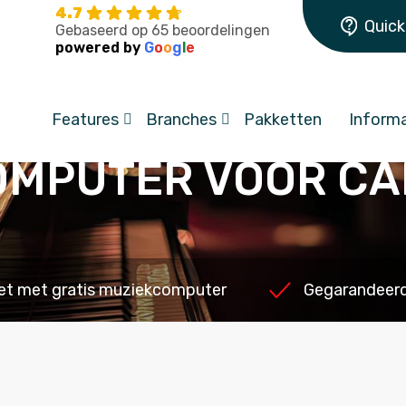
4.7
Quick
Gebaseerd op 65 beoordelingen
powered by
G
o
o
g
l
e
Features
Branches
Pakketten
Informa
MPUTER VOOR CA
et met gratis muziekcomputer
Gegarandeerd 