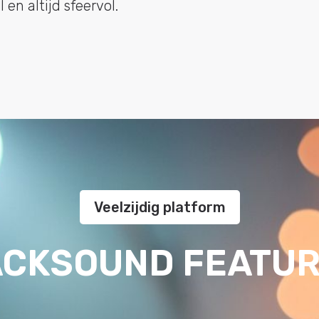
 en altijd sfeervol.
Veelzijdig platform
CKSOUND FEATU