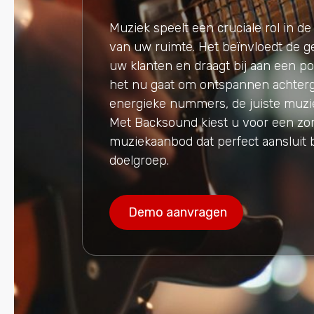
Muziek speelt een cruciale rol in de
van uw ruimte. Het beïnvloedt de 
uw klanten en draagt bij aan een pos
het nu gaat om ontspannen achter
energieke nummers, de juiste muzie
Met Backsound kiest u voor een zo
muziekaanbod dat perfect aansluit 
doelgroep.
Demo aanvragen