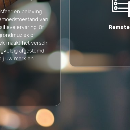
 sfeer en beleving
gemoedstoestand van
itieve ervaring. Of
Remote
grondmuziek of
k maakt het verschil.
rgvuldig afgestemd
bij uw merk en