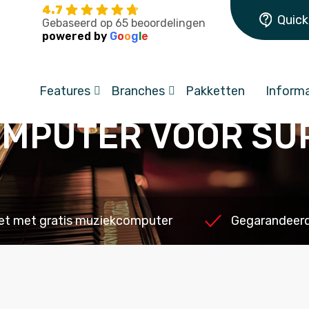
4.7
Quick
Gebaseerd op 65 beoordelingen
powered by
G
o
o
g
l
e
Features
Branches
Pakketten
Informa
OMPUTER VOOR SU
et met gratis muziekcomputer
Gegarandeerd 