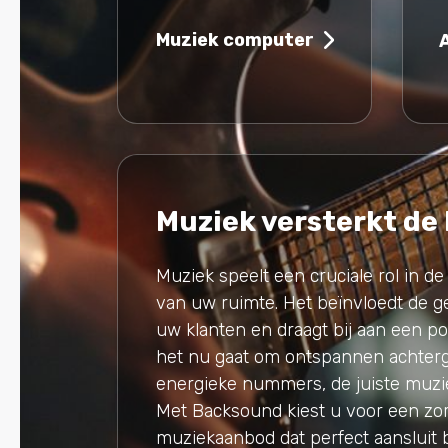
Muziek computer
Muziek versterkt de
Muziek speelt een cruciale rol in de
van uw ruimte. Het beïnvloedt de 
uw klanten en draagt bij aan een pos
het nu gaat om ontspannen achter
energieke nummers, de juiste muzie
Met Backsound kiest u voor een zo
muziekaanbod dat perfect aansluit 