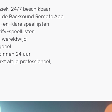
uziek, 24/7 beschikbaar
via de Backsound Remote App
en-klare speellijsten
fy-speellijsten
s wereldwijd
gdeel
 binnen 24 uur
t altijd professioneel,