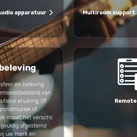
Multiroom support
Audio apparatuur
 beleving
 sfeer en beleving
gemoedstoestand van
itieve ervaring. Of
Remote
grondmuziek of
k maakt het verschil.
rgvuldig afgestemd
bij uw merk en